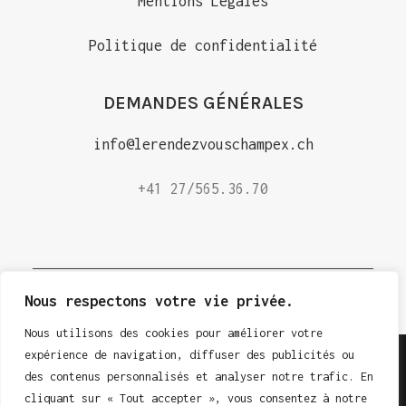
Mentions Légales
Politique de confidentialité
DEMANDES GÉNÉRALES
info@lerendezvouschampex.ch
+41 27/565.36.70
Nous respectons votre vie privée.
Nous utilisons des cookies pour améliorer votre
expérience de navigation, diffuser des publicités ou
des contenus personnalisés et analyser notre trafic. En
cliquant sur « Tout accepter », vous consentez à notre
© 2026 Le Rendez-vous. | Tous droits réservés.